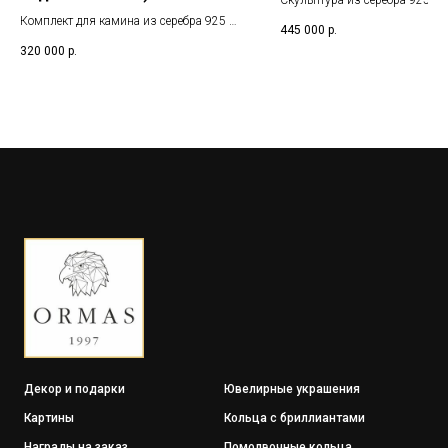
Скульптура из серебра 925 с
золочением 24 карата на подс
Комплект для камина из серебра 925 с
445 000
р.
обсидиана с часами
камнями нефрит и обсидиан
320 000
р.
Декор и подарки
Ювелирные украшения
Картины
Кольца с бриллиантами
Награды на заказ
Помолвочные кольца