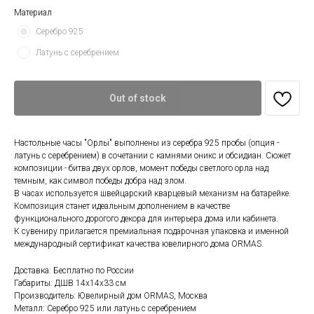
Материал
Серебро 925
Латунь с серебрением
Out of stock
Настольные часы "Орлы" выполнены из серебра 925 пробы (опция -
латунь с серебрением) в сочетании с камнями оникс и обсидиан. Сюжет
композиции - битва двух орлов, момент победы светлого орла над
темным, как символ победы добра над злом.
В часах используется швейцарский кварцевый механизм на батарейке.
Композиция станет идеальным дополнением в качестве
функционального дорогого декора для интерьера дома или кабинета.
К сувениру прилагается премиальная подарочная упаковка и именной
международный сертификат качества ювелирного дома ORMAS.
Доставка: Бесплатно по России
Габариты: ДШВ 14x14x33 см
Производитель: Ювелирный дом ORMAS, Москва
Металл: Серебро 925 или латунь с серебрением