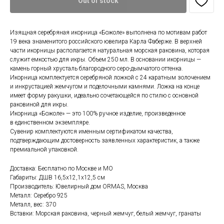
Out of stock
Изящная серебряная икорница «Божоле» выполнена по мотивам работ
19 века знаменитого российского ювелира Карла Фаберже. В верхней
части икорницы располагается натуральная морская раковина, которая
служит емкостью для икры. Объем 250 мл. В основании икорницы —
камень горный хрусталь благородного серо-дымчатого оттенка.
Икорница комплектуется серебряной ложкой с 24 каратным золочением
и инкрустацией жемчугом и поделочными камнями. Ложка на конце
имеет форму ракушки, идеально сочетающейся по стилю с основной
раковиной для икры.
Икорница «Божоле» — это 100% ручное изделие, произведенное
в единственном экземпляре.
Сувенир комплектуются именным сертификатом качества,
подтверждающим достоверность заявленных характеристик, а также
премиальной упаковкой.
Доставка: Бесплатно по Москве и МО
Габариты: ДШВ 16,5x12,1x12,5 см
Производитель: Ювелирный дом ORMAS, Москва
Металл: Серебро 925
Металл, вес: 370
Вставки: Морская раковина, черный жемчуг, белый жемчуг, гранаты