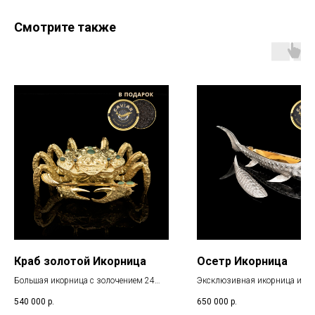
Смотрите также
Краб золотой Икорница
Осетр Икорница
Большая икорница с золочением 24
Эксклюзивная икорница из се
карата, инкрустацией нефритом и
позолотой и поделочными ка
540 000
р.
650 000
р.
черным жемчугом