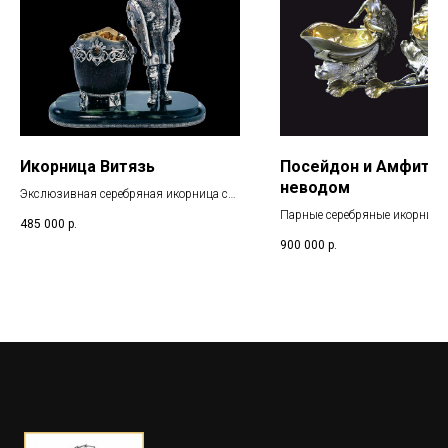
Икорница Витязь
Посейдон и Амфитри
неводом
Экслюзивная серебряная икорница с
кокосовым орехом на подставке из
Парные серебряные икорница
485 000
р.
камня
позолотой
900 000
р.