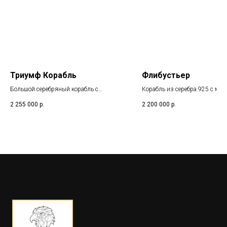
Триумф Корабль
Флибустьер
Большой серебряный корабль с
Корабль из серебра 925 с мор
морской раковиной наутилуса.
раковиной Nautilus и жемчу
2 255 000
р.
2 200 000
р.
Единственный экземпляр в мире.
вставками