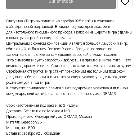
Out of stock
Статуэтка «Тигр» выполнена из серебра 925 пробы в сочетании
с обсидиановой подставкой. В камне предусмотрен ложемент
для настольного письменного прибора. Полоски на шерсти тигра сделаны
с помощью черной ювелирной эмали.
Центральным сюжетом композиции является большой Амурский тигр,
обитающий на Дальнем Востоке России. Грациозное животное
запечатлено в прыжке из камышовых зарослей в момент охоты.
Тигр символизирует храбрость и доблесть. Например в Китае, тигр — это
символ здоровья и силы. Считается, что такая статуэтка приносит удачу.
Серебряная статуэтка Тигр станет прекрасным настольным подарком
для дома, кабинета или в качестве сувенира человеку на день рождения,
родившемуся в год тигра.
К статуэтке прилагается премиальная подарочная упаковка и именной
международный сертификат качества ювелирного дома ORMAS.
Срок изготовления под заказ: до 2 недель
Доставка: Бесплатно по Москве и МО
Производитель: Ювелирный дом ORMAS, Москва
Металл: Серебро 925
Металл, вес: 800
Вставки: серебро 925, обсидиан