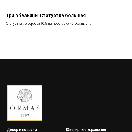
Три обезьяны Статуэтка большая
Ба
Статуэтка из серебра 925 на подставке из обсидиана
Виз
395
Декор и подарки
Ювелирные украшения