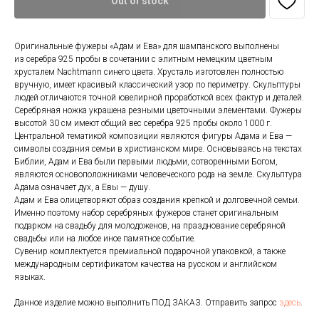
Out of stock
Оригинальные фужеры «Адам и Ева» для шампанского выполнены
из серебра 925 пробы в сочетании с элитным немецким цветным
хрусталем Nachtmann синего цвета. Хрусталь изготовлен полностью
вручную, имеет красивый классический узор по периметру. Скульптуры
людей отличаются точной ювелирной проработкой всех фактур и деталей.
Серебряная ножка украшена резными цветочными элементами. Фужеры
высотой 30 см имеют общий вес серебра 925 пробы около 1000 г.
Центральной тематикой композиции являются фигуры Адама и Ева —
символы создания семьи в христианском мире. Основываясь на текстах
Библии, Адам и Ева были первыми людьми, сотворенными Богом,
являются основоположниками человеческого рода на земле. Скульптура
Адама означает дух, а Евы — душу.
Адам и Ева олицетворяют образ создания крепкой и долговечной семьи.
Именно поэтому набор серебряных фужеров станет оригинальным
подарком на свадьбу для молодоженов, на празднование серебряной
свадьбы или на любое иное памятное событие.
Сувенир комплектуется премиальной подарочной упаковкой, а также
международным сертификатом качества на русском и английском
языках.
Данное изделие можно выполнить ПОД ЗАКАЗ. Отправить запрос
здесь
.