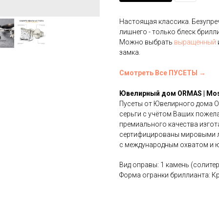
Настоящая классика. Безупре
лишнего - только блеск брилл
Можно выбрать
выращенный
замка.
Смотреть Все ПУСЕТЫ →
Ювелирный дом ORMAS | Mo
Пусеты от Ювелирного дома 
серьги с учётом Ваших пожел
премиального качества изгота
сертифицированы мировыми ла
с международным охватом и ю
Вид оправы: 1 камень (солитер
Форма огранки бриллианта: К