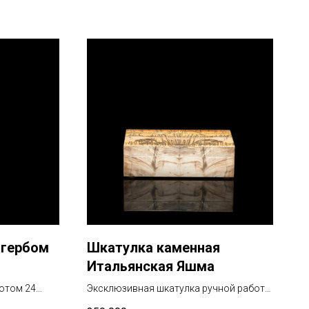
 гербом
Шкатулка каменная
Итальянская Яшма
лотом 24
Эксклюзивная шкатулка ручной работы
одонита
из итальянской яшмы с дендритами