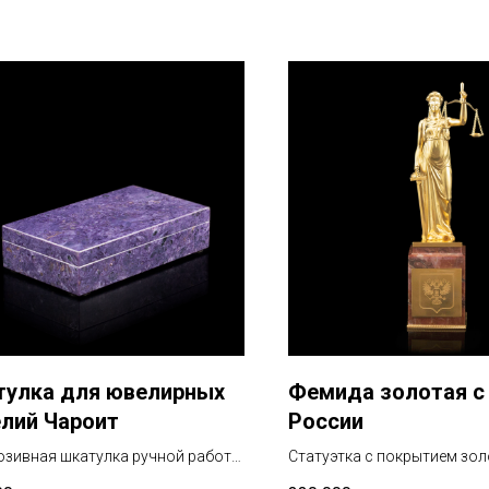
улка для ювелирных
Фемида золотая с
лий Чароит
России
зивная шкатулка ручной работы
Статуэтка с покрытием зо
оита
карата на постаменте из р