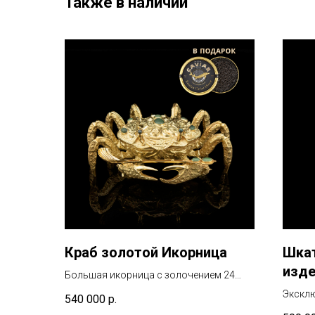
Также в наличии
Краб золотой Икорница
Шкат
изде
Большая икорница с золочением 24
карата, инкрустацией нефритом и
Эксклю
540 000
р.
черным жемчугом
из чар