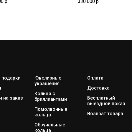
00
р.
330 000
р.
 подарки
Ювелирные
Оплата
украшения
ы
Доставка
Кольца с
 на заказ
Бесплатный
бриллиантами
выездной показ
Помолвочные
Возврат товара
кольца
Обручальные
кольца