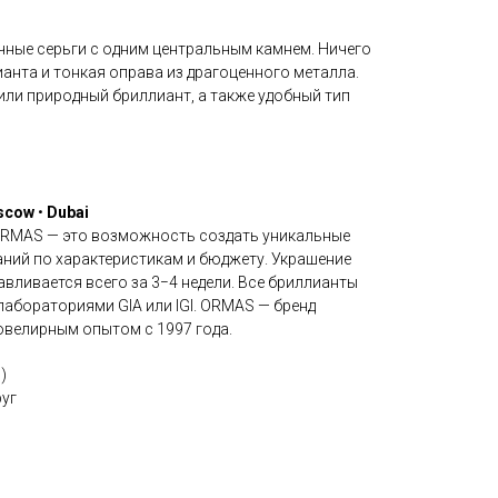
чные серьги с одним центральным камнем. Ничего
ианта и тонкая оправа из драгоценного металла.
или природный бриллиант, а также удобный тип
scow
•
Dubai
ORMAS — это возможность создать уникальные
аний по характеристикам и бюджету. Украшение
вливается всего за 3−4 недели. Все бриллианты
бораториями GIA или IGI. ORMAS — бренд
велирным опытом с 1997 года.
)
руг