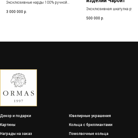
изделий Чароит
Эксклюзивные нарды 100% ручной
работы из азурмалахита и аризонского
Эксклюзивная шкатулка ручн
3 000 000
р.
окаменелого дерева
работы из чароита
500 000
р.
Декор и подарки
Ювелирные украшения
Картины
Кольца с бриллиантами
Награды на заказ
Помолвочные кольца