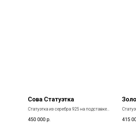
Сова Статуэтка
Золо
Статуэтка из серебра 925 на подставке
Статуэ
из обсидиана со вставками из янтаря
малах
450 000
р.
415 0