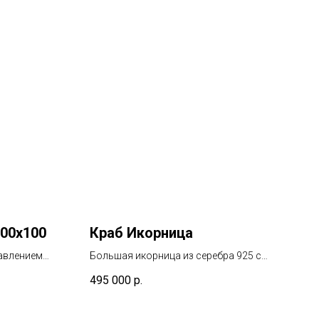
100x100
Краб Икорница
бавлением
Большая икорница из серебра 925 с
инкрустацией аметистами и черным
495 000
р.
жемчугом