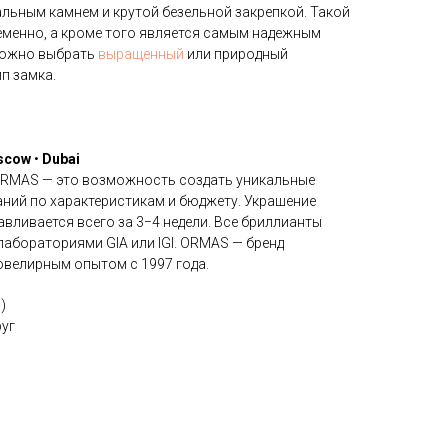
альным камнем и крутой безельной закрепкой. Такой
еменно, а кроме того является самым надежным
Можно выбрать
выращенный
или природный
п замка.
scow
•
Dubai
ORMAS — это возможность создать уникальные
аний по характеристикам и бюджету. Украшение
вливается всего за 3−4 недели. Все бриллианты
бораториями GIA или IGI. ORMAS — бренд
велирным опытом с 1997 года.
)
руг