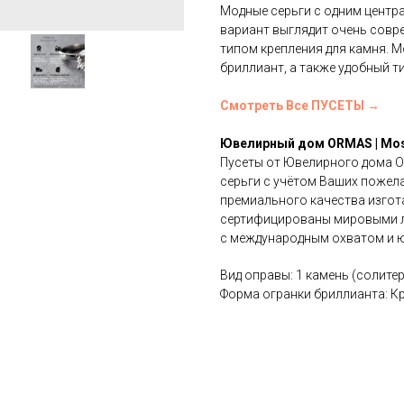
Модные серьги с одним центр
вариант выглядит очень совр
типом крепления для камня. 
бриллиант, а также удобный ти
Смотреть Все ПУСЕТЫ →
Ювелирный дом ORMAS | Mo
Пусеты от Ювелирного дома 
серьги с учётом Ваших пожел
премиального качества изгота
сертифицированы мировыми ла
с международным охватом и ю
Вид оправы: 1 камень (солитер
Форма огранки бриллианта: К