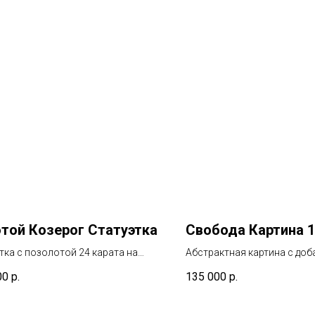
той Козерог Статуэтка
Свобода Картина 
тка с позолотой 24 карата на
Абстрактная картина с до
итовой подставке
чистого золота 24 карата
00
р.
135 000
р.