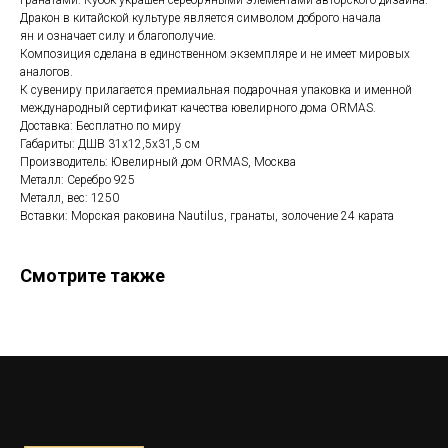
гранатами. Кубок украшен серебряными элементами авторского дизайна.
Дракон в китайской культуре является символом доброго начала
ян и означает силу и благополучие.
Композиция сделана в единственном экземпляре и не имеет мировых
аналогов.
К сувениру прилагается премиальная подарочная упаковка и именной
международный сертификат качества ювелирного дома ORMAS.
Доставка: Бесплатно по миру
Габариты: ДШВ 31x12,5x31,5 см
Производитель: Ювелирный дом ORMAS, Москва
Металл: Серебро 925
Металл, вес: 1250
Вставки: Морская раковина Nautilus, гранаты, золочение 24 карата
Смотрите также