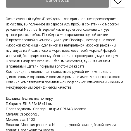
Out of stock
Эксклюзивный кубок «Посейдон» — это оригинальное произведение
искусства, выполненное из серебра 925 пробы в сочетании с морской
раковиной Nautilus. В верхней части кубка расположена фигура
древнегреческого бога Посейдона — покровителя водной стихии.
В представленной в композиции сцене Посейдон, восседая на своей
«морской колеснице», сделанной из натуральной морской раковины
наутилуса из Андаманского моря, повелевает всей морской флорой
и фауной, благодаря своему «безгранично простирающемуся неводу».
Элементы изделия украшены белым жемчугом, лунным камнем
и гранатами. Детали покрыты золотом 24 карата.
Композиция, выполненная полностью в ручной технике, является
единственным сделанным экземпляром и не имеет мировых аналогов.
Сувенир комплектуется премиальной подарочной упаковкой и именным
международным сертификатом качества.
Доставка: Бесплатно по миру
Габариты: ДШВ 23x18x41 см
Производитель: Ювелирный дом ORMAS, Москва
Металл: Серебро 925
Металл, вес: 1400
Вставки: Морская раковина Nautilus, лунный камень, белый жемчуг,
гранаты, золочение 24 карата