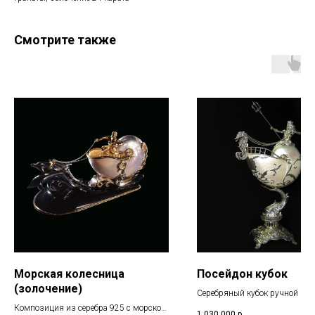
Смотрите также
Морская колесница
Посейдон кубок
(золочение)
Серебряный кубок ручной раб
морской раковиной Nautilus
Композиция из серебра 925 с морской
1 030 000
р.