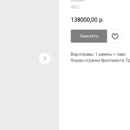
ORMAS
SKU:
138000,00
р.
Заказать
Вид оправы: 1 камень + паве
Форма огранки бриллианта: П