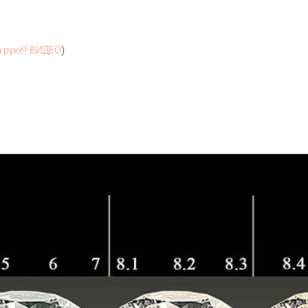
а руке? ВИДЕО
)