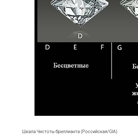
Шкала Чистоты бриллианта (Российская/GIA)